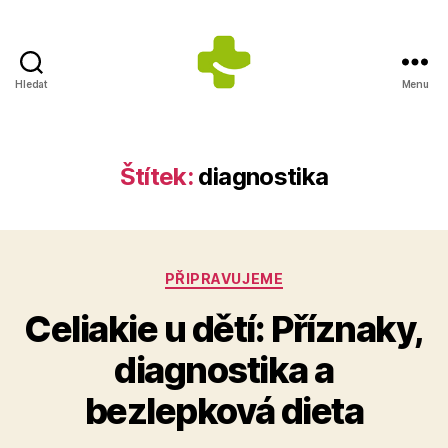
Hledat
Menu
ZDRAVÍ
S
ÚSMĚVEM
s.r.o.
Štítek:
diagnostika
-
Výrobce
doplňků
stravy
Rubriky
PŘIPRAVUJEME
Celiakie u dětí: Příznaky,
diagnostika a
bezlepková dieta