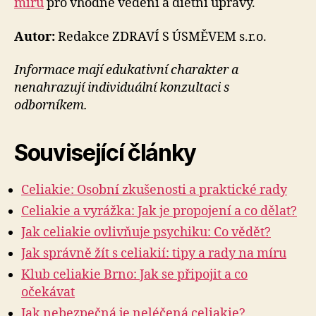
míru
pro vhodné vedení a dietní úpravy.
Autor:
Redakce ZDRAVÍ S ÚSMĚVEM s.r.o.
Informace mají edukativní charakter a
nenahrazují individuální konzultaci s
odborníkem.
Související články
Celiakie: Osobní zkušenosti a praktické rady
Celiakie a vyrážka: Jak je propojení a co dělat?
Jak celiakie ovlivňuje psychiku: Co vědět?
Jak správně žít s celiakií: tipy a rady na míru
Klub celiakie Brno: Jak se připojit a co
očekávat
Jak nebezpečná je neléčená celiakie?