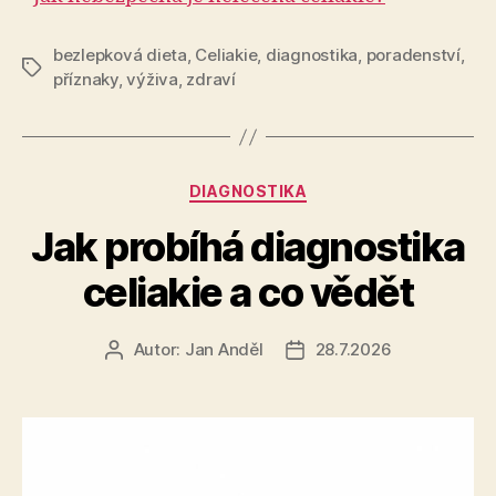
bezlepková dieta
,
Celiakie
,
diagnostika
,
poradenství
,
Štítky
příznaky
,
výživa
,
zdraví
Rubriky
DIAGNOSTIKA
Jak probíhá diagnostika
celiakie a co vědět
Autor:
Jan Anděl
28.7.2026
Autor
Datum
příspěvku
příspěvku