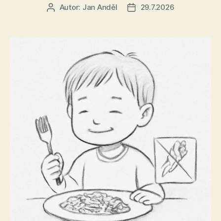
Autor:
Jan Anděl
29.7.2026
Autor
Datum
příspěvku
příspěvku