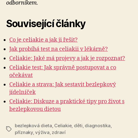
odborníkem.
Související články
Co je celiakie a jak ji řešit?
Jak probíhá test na celiakii v lékárně?
Celiakie: Jaké má projevy a jak je rozpoznat?
Celiakie test: Jak správně postupovat a co
očekávat
Celiakie a strava: Jak sestavit bezlepkový
jídelníček
Celiakie: Diskuze a praktické tipy pro život s
bezlepkovou dietou
bezlepková dieta
,
Celiakie
,
děti
,
diagnostika
,
Štítky
příznaky
,
výživa
,
zdraví