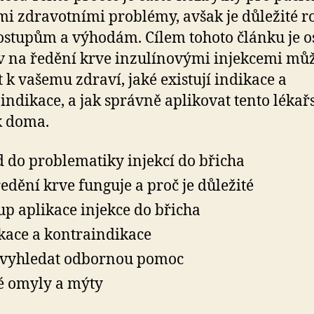
mi zdravotními problémy, avšak je důležité 
ostupům a výhodám. Cílem tohoto článku je os
iv na ředění krve inzulínovými injekcemi mů
t k vašemu zdraví, jaké existují indikace a
indikace, a jak správně aplikovat tento lékař
k doma.
 do problematiky injekcí do břicha
ředění krve funguje a proč je důležité
up aplikace injekce do břicha
kace a kontraindikace
vyhledat odbornou pomoc
é omyly a mýty