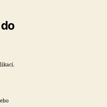
 do
ikací.
nebo