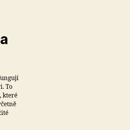
 a
fungují
i. To
 které
včetně
ité