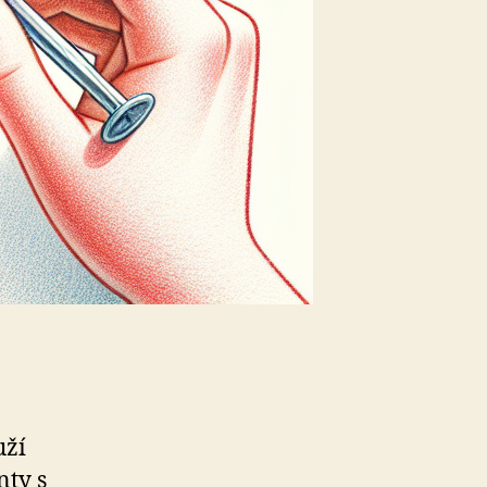
uží
nty s