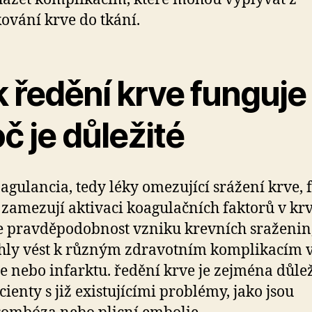
ování krve do tkání.
 ředění krve funguje
č je důležité
agulancia, tedy léky omezující srážení krve, 
e zamezují aktivaci koagulačních faktorů v krv
e pravděpodobnost vzniku krevních sraženin,
ly vést k různým zdravotním komplikacím 
e nebo infarktu. ředění krve je zejména důlež
cienty s již existujícími problémy, jako jsou