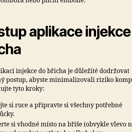
rombóza nebo plicní embolie.
stup aplikace injekce
icha
likaci injekce do břicha je důležité dodržovat
ý postup, abyste minimalizovali riziko kompl
ujte tyto kroky:
te si ruce a připravte si všechny potřebné
ůcky.
rte si vhodné místo na břiše (obvykle vlevo 