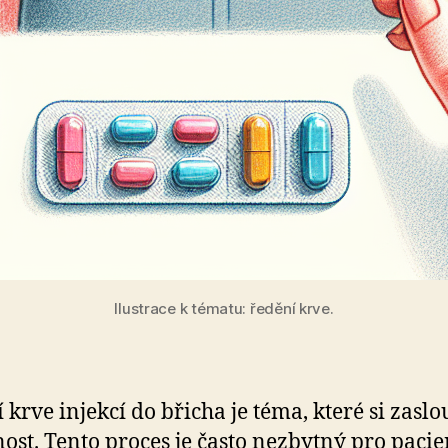
Ilustrace k tématu: ředění krve.
 krve injekcí do břicha je téma, které si zaslo
ost. Tento proces je často nezbytný pro pacie