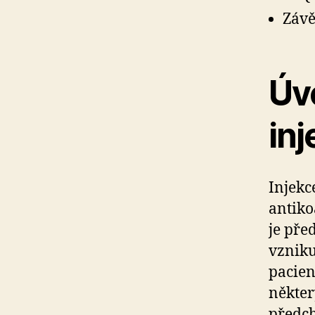
Závě
Úv
inj
Injekc
antiko
je pře
vzniku
pacien
někter
předch