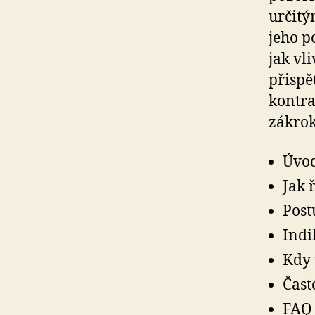
určitý
jeho p
jak vl
přispě
kontra
zákro
Úvod
Jak 
Post
Indi
Kdy 
Čast
FAQ