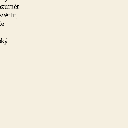
rozumět
větlit,
že
ský