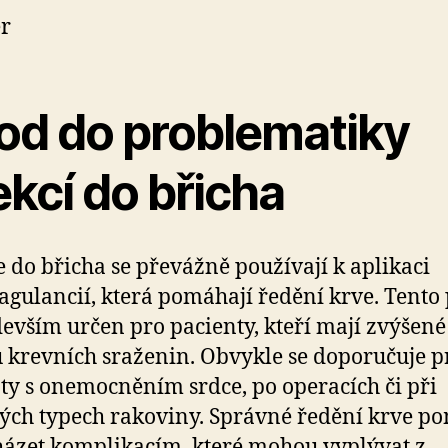
r
od do problematiky
ekcí do břicha
e do břicha se převážně používají k aplikaci
agulancií, která pomáhají ředění krve. Tento
devším určen pro pacienty, kteří mají zvýšené
 krevních sraženin. Obvykle se doporučuje p
ty s onemocněním srdce, po operacích či při
ých typech rakoviny. Správné ředění krve p
ázet komplikacím, které mohou vyplývat z