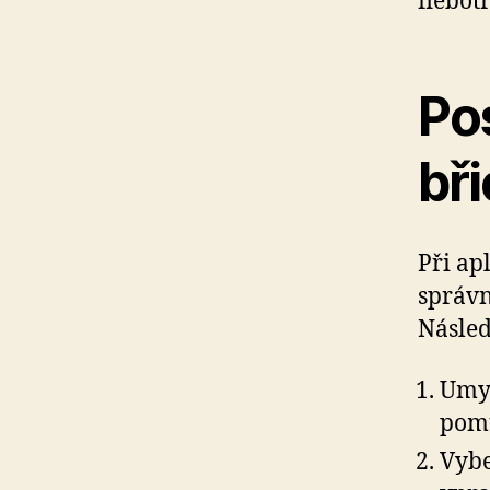
flebot
Po
bř
Při ap
správn
Násled
Umyj
pom
Vybe