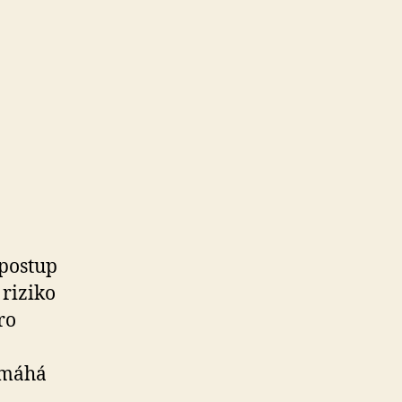
 postup
 riziko
ro
omáhá