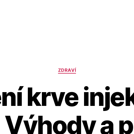
Rubriky
ZDRAVÍ
í krve inje
: Výhody a 