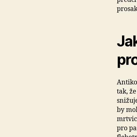
prosak
Jak
pro
Antiko
tak, ž
snižuj
by moh
mrtvic
pro pa