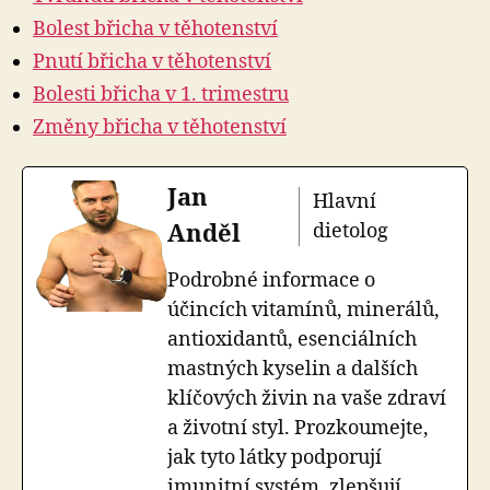
Bolest břicha v těhotenství
Pnutí břicha v těhotenství
Bolesti břicha v 1. trimestru
Změny břicha v těhotenství
Jan
Hlavní
Anděl
dietolog
Podrobné informace o
účincích vitamínů, minerálů,
antioxidantů, esenciálních
mastných kyselin a dalších
klíčových živin na vaše zdraví
a životní styl. Prozkoumejte,
jak tyto látky podporují
imunitní systém, zlepšují