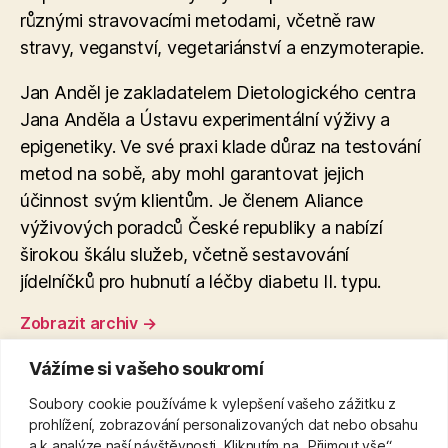
různými stravovacími metodami, včetně raw
stravy, veganství, vegetariánství a enzymoterapie​.
Jan Anděl je zakladatelem Dietologického centra
Jana Anděla a Ústavu experimentální výživy a
epigenetiky. Ve své praxi klade důraz na testování
metod na sobě, aby mohl garantovat jejich
účinnost svým klientům. Je členem Aliance
výživových poradců České republiky a nabízí
širokou škálu služeb, včetně sestavování
jídelníčků pro hubnutí a léčby diabetu II. typu.
Zobrazit archiv
→
Vážíme si vašeho soukromí
Soubory cookie používáme k vylepšení vašeho zážitku z
←
Stahovací pás na břicho: efektivní pomocník
prohlížení, zobrazování personalizovaných dat nebo obsahu
pro tvarování postavy
a k analýze naší návštěvnosti. Kliknutím na „Přijmout vše“