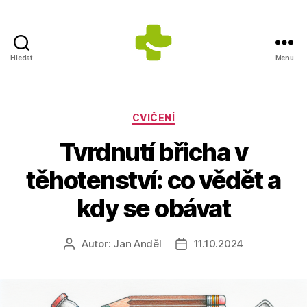
Hledat
Menu
ZDRAVÍ
S
ÚSMĚVEM
s.r.o.
Rubriky
CVIČENÍ
-
Tvrdnutí břicha v
Výrobce
doplňků
těhotenství: co vědět a
stravy
kdy se obávat
Autor:
Jan Anděl
11.10.2024
Autor
Datum
příspěvku
příspěvku