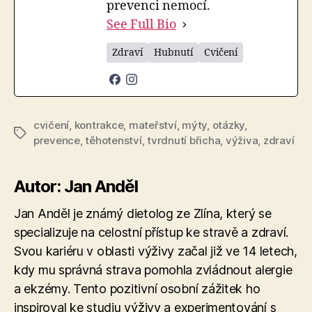
prevenci nemocí.
See Full Bio
Zdraví
Hubnutí
Cvičení
cvičení
,
kontrakce
,
mateřství
,
mýty
,
otázky
,
Štítky
prevence
,
těhotenství
,
tvrdnutí břicha
,
výživa
,
zdraví
Autor: Jan Anděl
Jan Anděl je známý dietolog ze Zlína, který se
specializuje na celostní přístup ke stravě a zdraví.
Svou kariéru v oblasti výživy začal již ve 14 letech,
kdy mu správná strava pomohla zvládnout alergie
a ekzémy. Tento pozitivní osobní zážitek ho
inspiroval ke studiu výživy a experimentování s