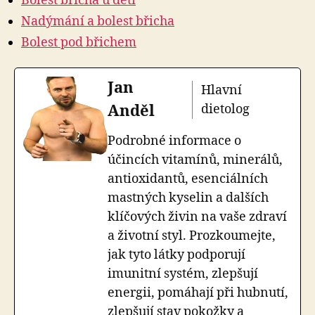
Bolest břicha u dětí
Nadýmání a bolest břicha
Bolest pod břichem
Jan
Hlavní
Anděl
dietolog
Podrobné informace o
účincích vitamínů, minerálů,
antioxidantů, esenciálních
mastných kyselin a dalších
klíčových živin na vaše zdraví
a životní styl. Prozkoumejte,
jak tyto látky podporují
imunitní systém, zlepšují
energii, pomáhají při hubnutí,
zlepšují stav pokožky a