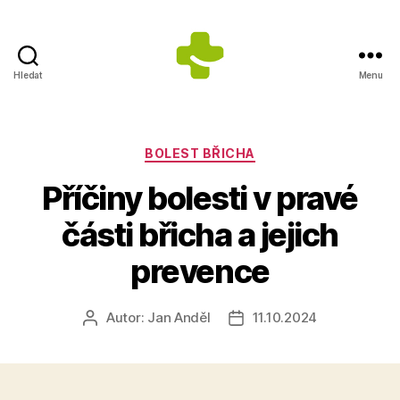
Hledat
Menu
ZDRAVÍ
S
ÚSMĚVEM
s.r.o.
Rubriky
BOLEST BŘICHA
-
Příčiny bolesti v pravé
Výrobce
doplňků
části břicha a jejich
stravy
prevence
Autor:
Jan Anděl
11.10.2024
Autor
Datum
příspěvku
příspěvku