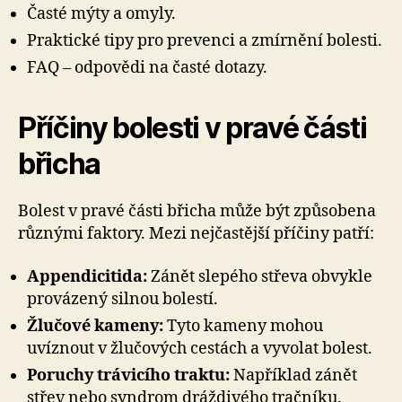
Časté mýty a omyly.
Praktické tipy pro prevenci a zmírnění bolesti.
FAQ – odpovědi na časté dotazy.
Příčiny bolesti v pravé části
břicha
Bolest v pravé části břicha může být způsobena
různými faktory. Mezi nejčastější příčiny patří:
Appendicitida:
Zánět slepého střeva obvykle
provázený silnou bolestí.
Žlučové kameny:
Tyto kameny mohou
uvíznout v žlučových cestách a vyvolat bolest.
Poruchy trávicího traktu:
Například zánět
střev nebo syndrom dráždivého tračníku.