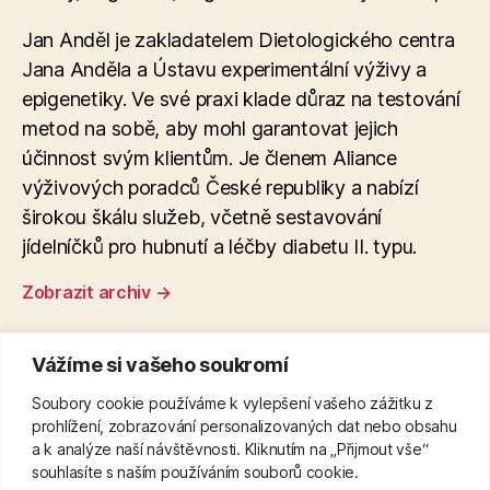
Jan Anděl je zakladatelem Dietologického centra
Jana Anděla a Ústavu experimentální výživy a
epigenetiky. Ve své praxi klade důraz na testování
metod na sobě, aby mohl garantovat jejich
účinnost svým klientům. Je členem Aliance
výživových poradců České republiky a nabízí
širokou škálu služeb, včetně sestavování
jídelníčků pro hubnutí a léčby diabetu II. typu.
Zobrazit archiv
→
Vážíme si vašeho soukromí
←
Cviky na břicho po padesátce: Efektivní tipy
Soubory cookie používáme k vylepšení vašeho zážitku z
pro zdraví
prohlížení, zobrazování personalizovaných dat nebo obsahu
a k analýze naší návštěvnosti. Kliknutím na „Přijmout vše“
→
Odsátí tuku z břicha: zdravé přístupy a
souhlasíte s naším používáním souborů cookie.
odborné rady