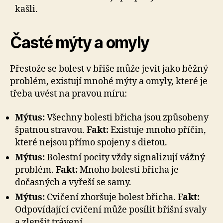
kašli.
Časté mýty a omyly
Přestože se bolest v břiše může jevit jako běžný
problém, existují mnohé mýty a omyly, které je
třeba uvést na pravou míru:
Mýtus:
Všechny bolesti břicha jsou způsobeny
špatnou stravou.
Fakt:
Existuje mnoho příčin,
které nejsou přímo spojeny s dietou.
Mýtus:
Bolestní pocity vždy signalizují vážný
problém.
Fakt:
Mnoho bolestí břicha je
dočasných a vyřeší se samy.
Mýtus:
Cvičení zhoršuje bolest břicha.
Fakt:
Odpovídající cvičení může posílit břišní svaly
a zlepšit trávení.