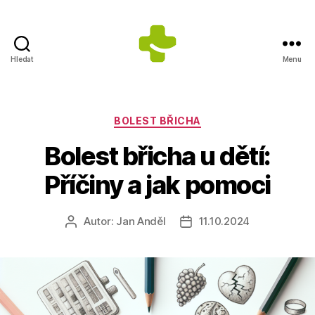
Hledat
Menu
ZDRAVÍ
S
ÚSMĚVEM
s.r.o.
Rubriky
BOLEST BŘICHA
-
Bolest břicha u dětí:
Výrobce
doplňků
Příčiny a jak pomoci
stravy
Autor:
Jan Anděl
11.10.2024
Autor
Datum
příspěvku
příspěvku