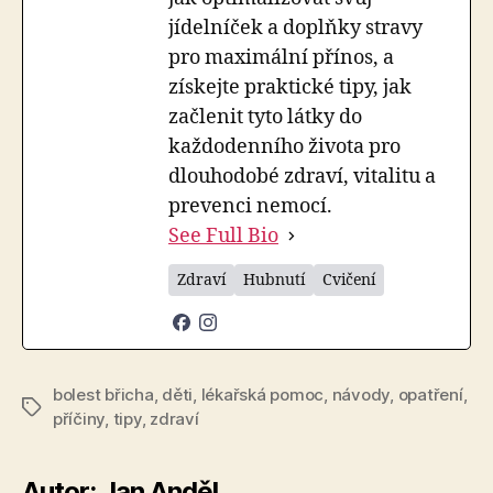
jídelníček a doplňky stravy
pro maximální přínos, a
získejte praktické tipy, jak
začlenit tyto látky do
každodenního života pro
dlouhodobé zdraví, vitalitu a
prevenci nemocí.
See Full Bio
Zdraví
Hubnutí
Cvičení
bolest břicha
,
děti
,
lékařská pomoc
,
návody
,
opatření
,
Štítky
příčiny
,
tipy
,
zdraví
Autor: Jan Anděl