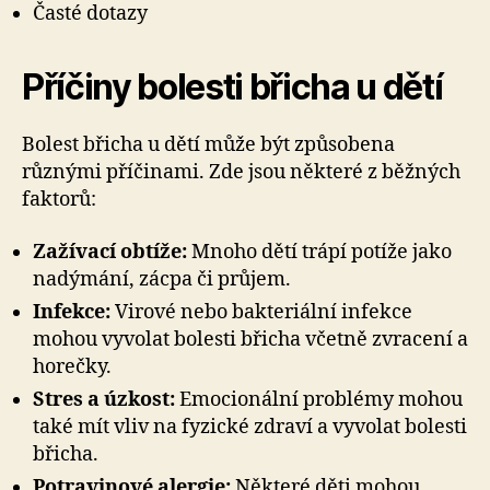
Časté dotazy
Příčiny bolesti břicha u dětí
Bolest břicha u dětí může být způsobena
různými příčinami. Zde jsou některé z běžných
faktorů:
Zažívací obtíže:
Mnoho dětí trápí potíže jako
nadýmání, zácpa či průjem.
Infekce:
Virové nebo bakteriální infekce
mohou vyvolat bolesti břicha včetně zvracení a
horečky.
Stres a úzkost:
Emocionální problémy mohou
také mít vliv na fyzické zdraví a vyvolat bolesti
břicha.
Potravinové alergie:
Některé děti mohou