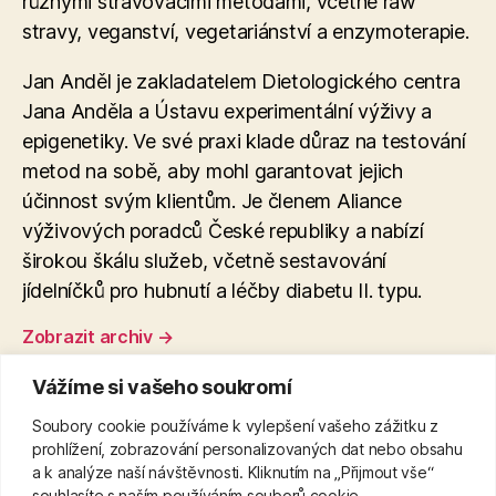
různými stravovacími metodami, včetně raw
stravy, veganství, vegetariánství a enzymoterapie​.
Jan Anděl je zakladatelem Dietologického centra
Jana Anděla a Ústavu experimentální výživy a
epigenetiky. Ve své praxi klade důraz na testování
metod na sobě, aby mohl garantovat jejich
účinnost svým klientům. Je členem Aliance
výživových poradců České republiky a nabízí
širokou škálu služeb, včetně sestavování
jídelníčků pro hubnutí a léčby diabetu II. typu.
Zobrazit archiv
→
Vážíme si vašeho soukromí
Soubory cookie používáme k vylepšení vašeho zážitku z
←
Příčiny a řešení bolesti levé strany břicha
prohlížení, zobrazování personalizovaných dat nebo obsahu
a k analýze naší návštěvnosti. Kliknutím na „Přijmout vše“
→
Výhody a nevýhody neoprenového pásu na
souhlasíte s naším používáním souborů cookie.