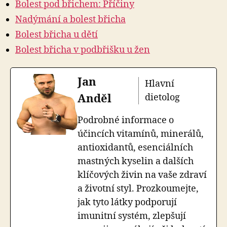
Bolest pod břichem: Příčiny
Nadýmání a bolest břicha
Bolest břicha u dětí
Bolest břicha v podbřišku u žen
Jan
Hlavní
Anděl
dietolog
Podrobné informace o
účincích vitamínů, minerálů,
antioxidantů, esenciálních
mastných kyselin a dalších
klíčových živin na vaše zdraví
a životní styl. Prozkoumejte,
jak tyto látky podporují
imunitní systém, zlepšují