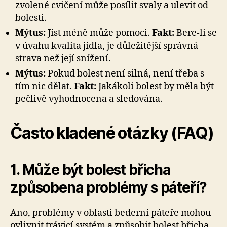
zvolené cvičení může posílit svaly a ulevit od
bolesti.
Mýtus:
Jíst méně může pomoci.
Fakt:
Bere-li se
v úvahu kvalita jídla, je důležitější správná
strava než její snížení.
Mýtus:
Pokud bolest není silná, není třeba s
tím nic dělat.
Fakt:
Jakákoli bolest by měla být
pečlivě vyhodnocena a sledována.
Často kladené otázky (FAQ)
1. Může být bolest břicha
způsobena problémy s páteří?
Ano, problémy v oblasti bederní páteře mohou
ovlivnit trávicí systém a způsobit bolest břicha.