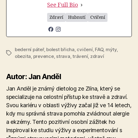
See Full Bio
Zdraví
Hubnutí
Cvičení
bederní páteř
,
bolest břicha
,
cvičení
,
FAQ
,
mýty
,
Štítky
obezita
,
prevence
,
strava
,
trávení
,
zdraví
Autor: Jan Anděl
Jan Anděl je známý dietolog ze Zlína, který se
specializuje na celostní přístup ke stravě a zdraví.
Svou kariéru v oblasti výživy začal již ve 14 letech,
kdy mu správná strava pomohla zvládnout alergie
a ekzémy. Tento pozitivní osobní zážitek ho
inspiroval ke studiu výživy a experimentování s