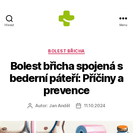
Hledat
Menu
ZDRAVÍ
S
ÚSMĚVEM
s.r.o.
Rubriky
BOLEST BŘICHA
-
Bolest břicha spojená s
Výrobce
doplňků
bederní páteří: Příčiny a
stravy
prevence
Autor:
Jan Anděl
11.10.2024
Autor
Datum
příspěvku
příspěvku