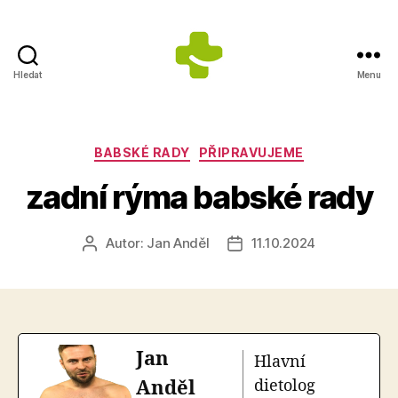
Hledat
Menu
ZDRAVÍ
S
ÚSMĚVEM
s.r.o.
Rubriky
BABSKÉ RADY
PŘIPRAVUJEME
-
zadní rýma babské rady
Výrobce
doplňků
stravy
Autor:
Jan Anděl
11.10.2024
Autor
Datum
příspěvku
příspěvku
Jan
Hlavní
Anděl
dietolog