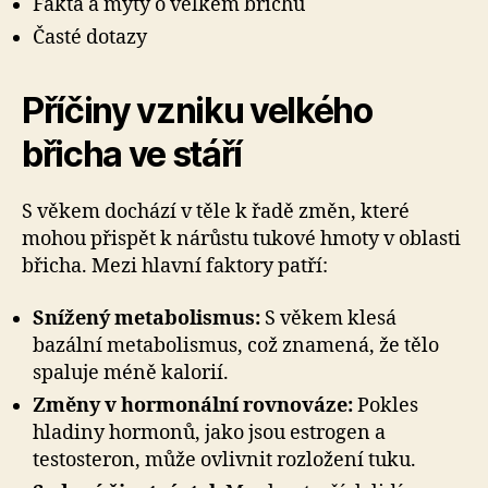
Fakta a mýty o velkém břichu
Časté dotazy
Příčiny vzniku velkého
břicha ve stáří
S věkem dochází v těle k řadě změn, které
mohou přispět k nárůstu tukové hmoty v oblasti
břicha. Mezi hlavní faktory patří:
Snížený metabolismus:
S věkem klesá
bazální metabolismus, což znamená, že tělo
spaluje méně kalorií.
Změny v hormonální rovnováze:
Pokles
hladiny hormonů, jako jsou estrogen a
testosteron, může ovlivnit rozložení tuku.