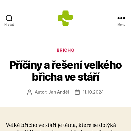
Hledat
Menu
ZDRAVÍ
S
ÚSMĚVEM
s.r.o.
Rubriky
BŘICHO
-
Příčiny a řešení velkého
Výrobce
doplňků
břicha ve stáří
stravy
Autor:
Jan Anděl
11.10.2024
Autor
Datum
příspěvku
příspěvku
Velké břicho ve stáří je téma, které se dotýká