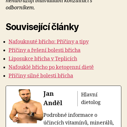
nenahrazují individuální konzultaci s
odborníkem.
Související články
Nafouknuté břicho: Příčiny a tipy
Příčiny a řešení bolesti břicha
Liposukce břicha v Teplicích
Nafouklé břicho po ketogenní dietě
Příčiny silné bolesti břicha
Jan
Hlavní
Anděl
dietolog
Podrobné informace o
účincích vitamínů, minerálů,