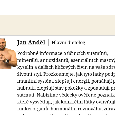
Jan Anděl
Hlavní dietolog
Podrobné informace o účincích vitamínů,
minerálů, antioxidantů, esenciálních mastn
kyselin a dalších klíčových živin na vaše zdr
životní styl. Prozkoumejte, jak tyto látky pod
imunitní systém, zlepšují energii, pomáhají 
hubnutí, zlepšují stav pokožky a zpomalují p
stárnutí. Nabízíme vědecky ověřené poznatk
které vysvětlují, jak konkrétní látky ovlivňuj
funkci orgánů, hormonální rovnováhu, zdra