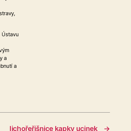
stravy,
a Ústavu
svým
y a
ubnutí a
lichořeřišnice kapky ucinek
→