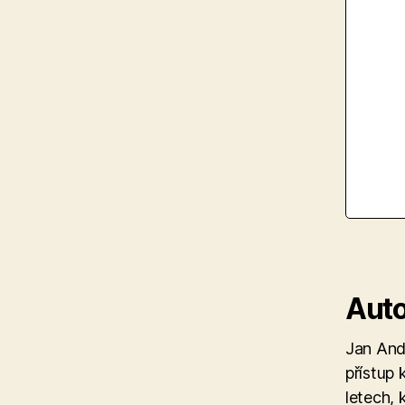
Auto
Jan Andě
přístup 
letech,