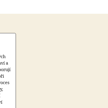
ých
aví a
porují
při
roces
y,
í
ví