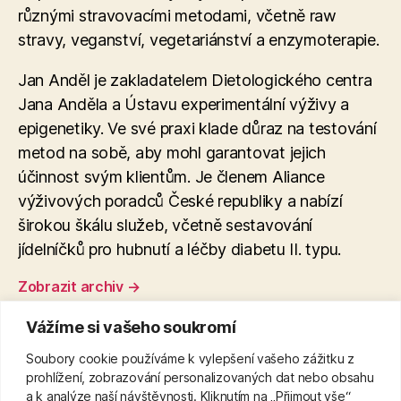
různými stravovacími metodami, včetně raw
stravy, veganství, vegetariánství a enzymoterapie​.
Jan Anděl je zakladatelem Dietologického centra
Jana Anděla a Ústavu experimentální výživy a
epigenetiky. Ve své praxi klade důraz na testování
metod na sobě, aby mohl garantovat jejich
účinnost svým klientům. Je členem Aliance
výživových poradců České republiky a nabízí
širokou škálu služeb, včetně sestavování
jídelníčků pro hubnutí a léčby diabetu II. typu.
Zobrazit archiv
→
Vážíme si vašeho soukromí
Soubory cookie používáme k vylepšení vašeho zážitku z
←
Bolest na pravé straně břicha a zad: Příčiny a
prohlížení, zobrazování personalizovaných dat nebo obsahu
prevence
a k analýze naší návštěvnosti. Kliknutím na „Přijmout vše“