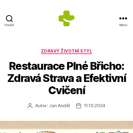
Hledat
Menu
ZDRAVÍ
S
ÚSMĚVEM
s.r.o.
Rubriky
ZDRAVÝ ŽIVOTNÍ STYL
-
Restaurace Plné Břicho:
Výrobce
doplňků
Zdravá Strava a Efektivní
stravy
Cvičení
Autor:
Jan Anděl
11.10.2024
Autor
Datum
příspěvku
příspěvku