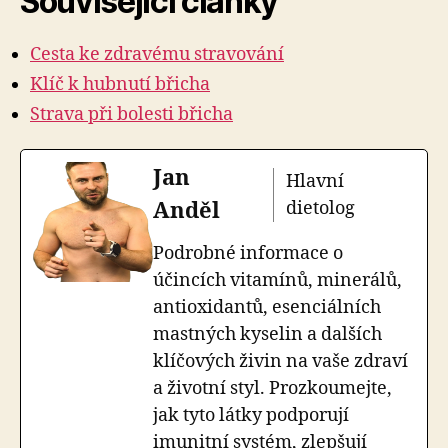
Související články
Cesta ke zdravému stravování
Klíč k hubnutí břicha
Strava při bolesti břicha
Jan
Hlavní
Anděl
dietolog
Podrobné informace o
účincích vitamínů, minerálů,
antioxidantů, esenciálních
mastných kyselin a dalších
klíčových živin na vaše zdraví
a životní styl. Prozkoumejte,
jak tyto látky podporují
imunitní systém, zlepšují