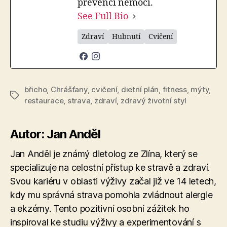
prevenci nemocí.
See Full Bio
Zdraví
Hubnutí
Cvičení
břicho
,
Chrášťany
,
cvičení
,
dietní plán
,
fitness
,
mýty
,
Štítky
restaurace
,
strava
,
zdraví
,
zdravý životní styl
Autor: Jan Anděl
Jan Anděl je známý dietolog ze Zlína, který se
specializuje na celostní přístup ke stravě a zdraví.
Svou kariéru v oblasti výživy začal již ve 14 letech,
kdy mu správná strava pomohla zvládnout alergie
a ekzémy. Tento pozitivní osobní zážitek ho
inspiroval ke studiu výživy a experimentování s