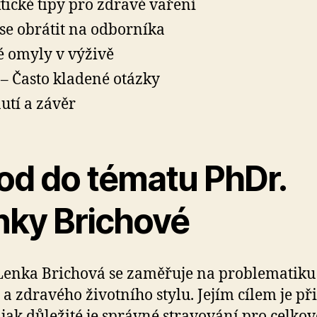
tické tipy pro zdravé vaření
se obrátit na odborníka
é omyly v výživě
– Často kladené otázky
utí a závěr
od do tématu PhDr.
nky Brichové
Lenka Brichová se zaměřuje na problematiku
 a zdravého životního stylu. Jejím cílem je při
 jak důležité je správné stravování pro celkov