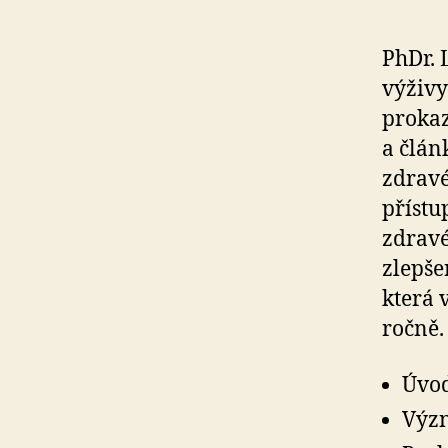
PhDr. 
výživy
prokaz
a člán
zdravé
přístu
zdravé
zlepše
která 
ročně.
Úvod
Význ