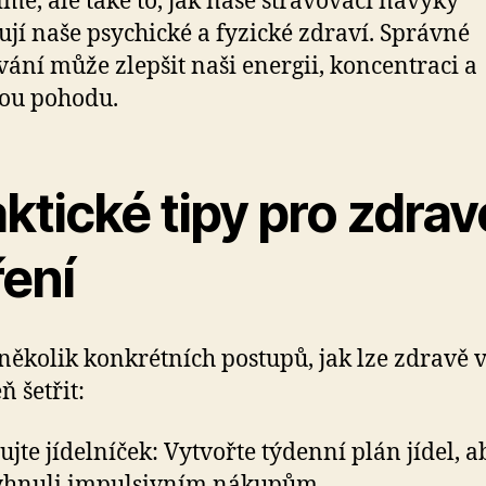
jíme, ale také to, jak naše stravovací návyky
ují naše psychické a fyzické zdraví. Správné
vání může zlepšit naši energii, koncentraci a
ou pohodu.
ktické tipy pro zdrav
ření
 několik konkrétních postupů, jak lze zdravě v
ň šetřit:
ujte jídelníček: Vytvořte týdenní plán jídel, a
yhnuli impulsivním nákupům.