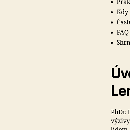
Prak
Kdy 
Čast
FAQ 
Shrn
Úv
Le
PhDr. 
výživy
lidem,