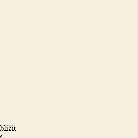
blížit
é