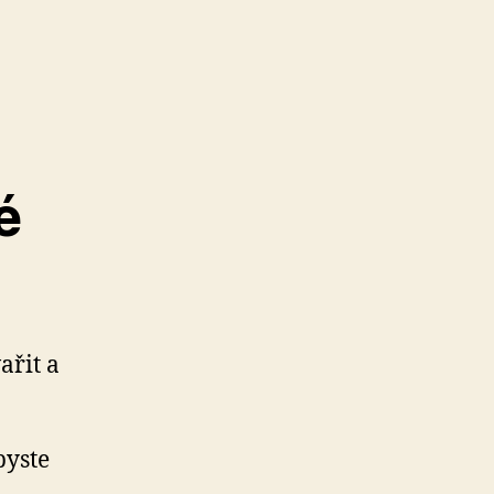
é
ařit a
byste