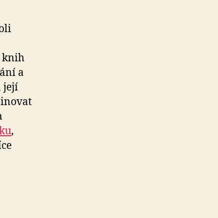
oli
a knih
ání a
její
binovat
a
řku
,
íce