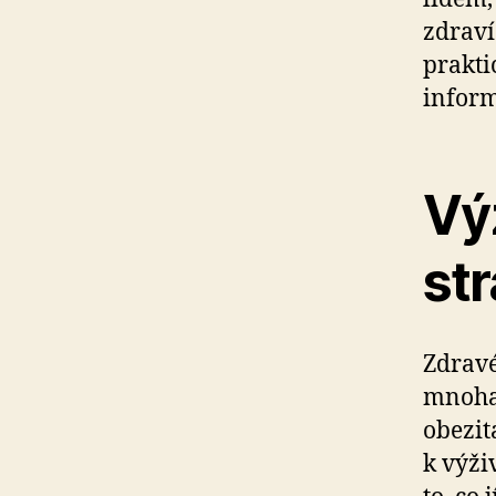
zdraví
prakti
inform
Vý
st
Zdravé
mnoha 
obezit
k výži