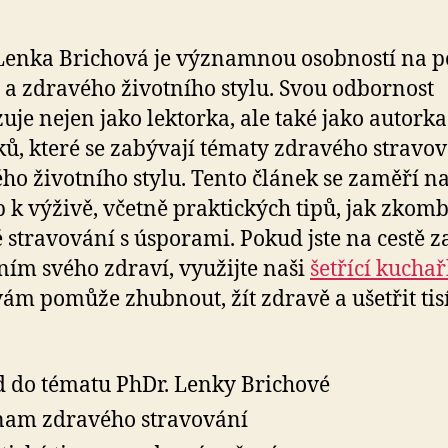
Lenka Brichová je významnou osobností na p
 a zdravého životního stylu. Svou odbornost
uje nejen jako lektorka, ale také jako autork
ků, které se zabývají tématy zdravého stravov
ho životního stylu. Tento článek se zaměří na 
p k výživě, včetně praktických tipů, jak zkom
 stravování s úsporami. Pokud jste na cestě z
ním svého zdraví, využijte naši
šetřící kucha
vám pomůže zhubnout, žít zdravě a ušetřit tis
 do tématu PhDr. Lenky Brichové
am zdravého stravování