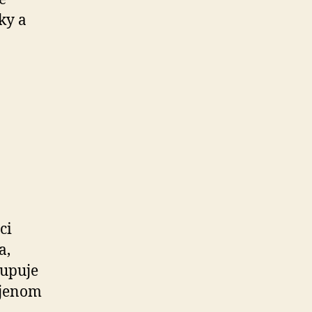
ky a
ci
a,
tupuje
ejenom