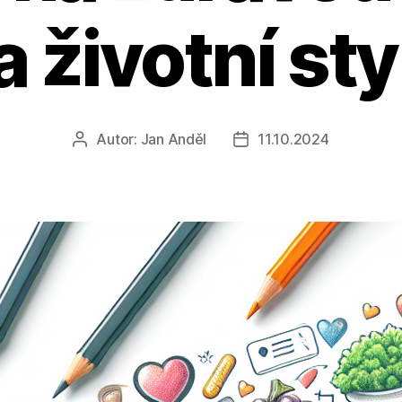
a životní sty
Autor:
Jan Anděl
11.10.2024
Autor
Datum
příspěvku
příspěvku