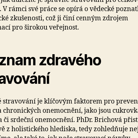
. V rámci své práce se opírá o vědecké poznat
cké zkušenosti, což ji činí cenným zdrojem
ací pro širokou veřejnost.
znam zdravého
ravování
 stravování je klíčovým faktorem pro preven
chronických onemocnění, jako jsou cukrovk
a či srdeční onemocnění. PhDr. Brichová přis
vě z holistického hlediska, tedy zohledňuje n