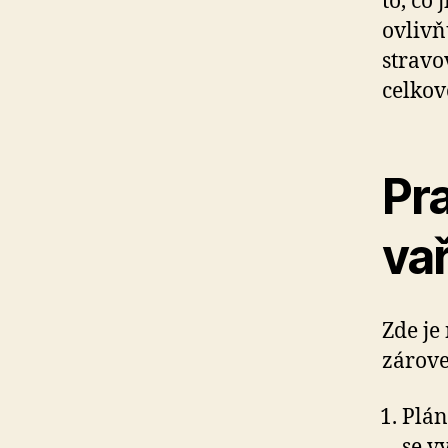
to, co 
ovlivň
stravo
celkov
Pra
va
Zde je
zárove
Plán
se v