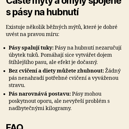
Časté mýty a omyly spojené
s pásy na hubnutí
Existuje několik běžných mýtů, které je dobré
uvést na pravou míru:
Pásy spalují tuky:
Pásy na hubnutí nezaručují
úbytek tuků. Pomáhají sice vytvářet dojem
štíhlejšího pasu, ale efekt je dočasný.
Bez cvičení a diety můžete zhubnout:
Žádný
pás nenahradí potřebné cvičení a vyváženou
stravu.
Pás narovnává postavu:
Pásy mohou
poskytnout oporu, ale nevyřeší problém s
nadbytečnými kilogramy.
FAQ