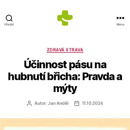
Hledat
Menu
ZDRAVÍ
S
ÚSMĚVEM
s.r.o.
Rubriky
ZDRAVÁ STRAVA
-
Účinnost pásu na
Výrobce
doplňků
hubnutí břicha: Pravda a
stravy
mýty
Autor:
Jan Anděl
11.10.2024
Autor
Datum
příspěvku
příspěvku