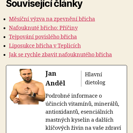
Související články
Měsíční výzva na zpevnění břicha
Nafouknuté břicho: Příčiny
Tejpování povislého břicha
Liposukce břicha v Teplicích
Jak se rychle zbavit nafouknutého břicha
Jan
Hlavní
Anděl
dietolog
Podrobné informace o
účincích vitamínů, minerálů,
antioxidantů, esenciálních
mastných kyselin a dalších
klíčových živin na vaše zdraví