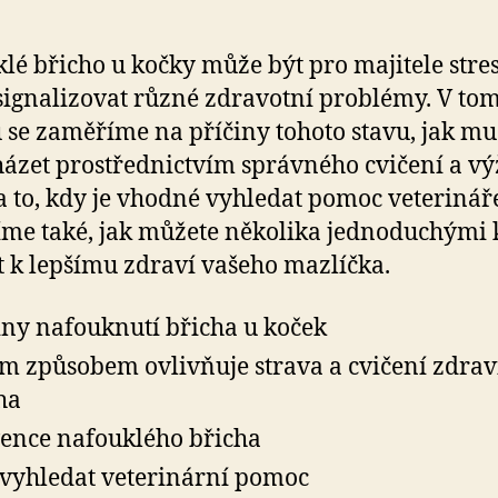
lé břicho u kočky může být pro majitele stres
ignalizovat různé zdravotní problémy. V to
 se zaměříme na příčiny tohoto stavu, jak mu
ázet prostřednictvím správného cvičení a výž
a to, kdy je vhodné vyhledat pomoc veterinář
me také, jak můžete několika jednoduchými 
t k lepšímu zdraví vašeho mazlíčka.
iny nafouknutí břicha u koček
m způsobem ovlivňuje strava a cvičení zdrav
ha
ence nafouklého břicha
vyhledat veterinární pomoc