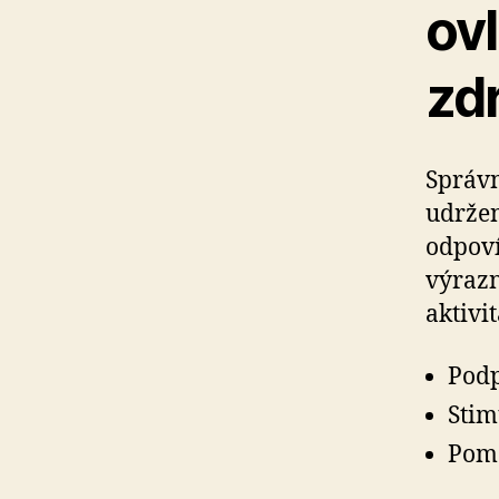
ovl
zdr
Správn
udržen
odpoví
výrazn
aktivi
Podp
Stim
Pomá