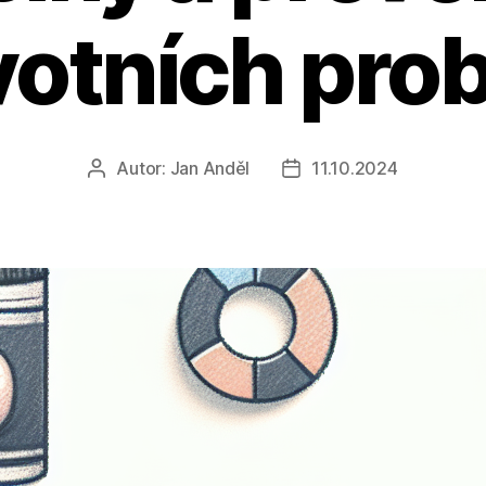
votních pro
Autor:
Jan Anděl
11.10.2024
Autor
Datum
příspěvku
příspěvku