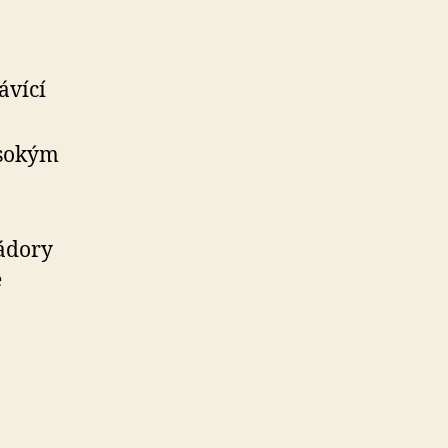
ávící
ysokým
nádory
é