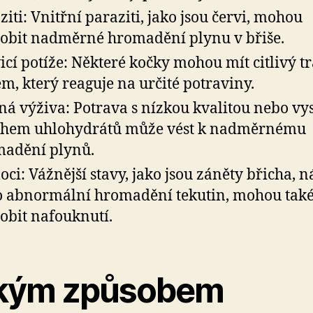
ziti: Vnitřní paraziti, jako jsou červi, mohou
obit nadměrné hromadění plynu v břiše.
icí potíže: Některé kočky mohou mít citlivý tr
ém, který reaguje na určité potraviny.
ná výživa: Potrava s nízkou kvalitou nebo v
ahem uhlohydrátů může vést k nadměrnému
adění plynů.
ci: Vážnější stavy, jako jsou záněty břicha, 
 abnormální hromadění tekutin, mohou tak
obit nafouknutí.
kým způsobem