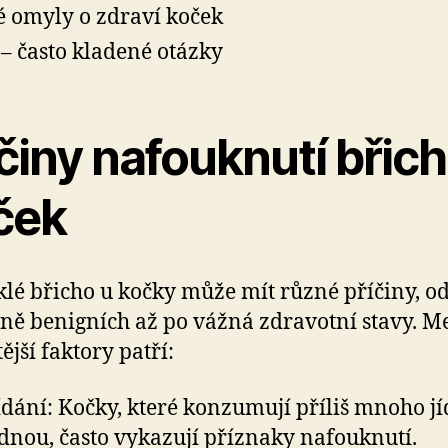
é omyly o zdraví koček
– často kladené otázky
činy nafouknutí břich
ček
lé břicho u kočky může mít různé příčiny, o
vně benigních až po vážná zdravotní stavy. M
ější faktory patří:
ídání: Kočky, které konzumují příliš mnoho jí
dnou, často vykazují příznaky nafouknutí.