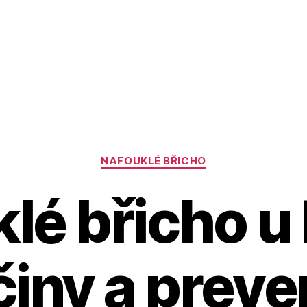
Rubriky
NAFOUKLÉ BŘICHO
lé břicho u
činy a prev