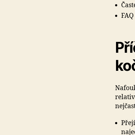
Čast
FAQ 
Pří
ko
Nafouk
relati
nejčast
Přej
naje