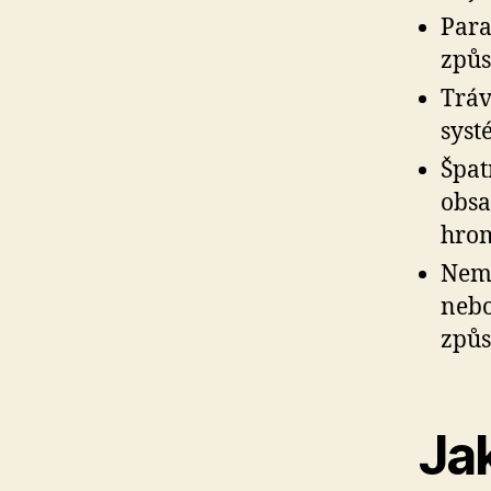
Para
způs
Tráv
syst
Špat
obs
hrom
Nemo
nebo
způs
Ja