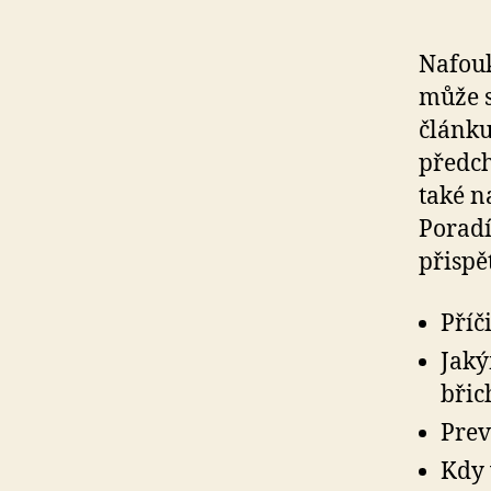
Nafouk
může s
článku
předch
také n
Poradí
přispě
Příč
Jaký
břic
Prev
Kdy 