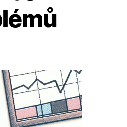
blémů