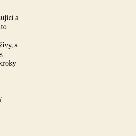
ující a
mto
ivy, a
e.
kroky
í