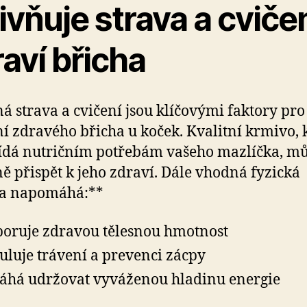
ivňuje strava a cviče
aví břicha
á strava a cvičení jsou klíčovými faktory pro
í zdravého břicha u koček. Kvalitní krmivo, 
dá nutričním potřebám vašeho mazlíčka, m
ě přispět k jeho zdraví. Dále vhodná fyzická
ta napomáhá:**
oruje zdravou tělesnou hmotnost
uluje trávení a prevenci zácpy
há udržovat vyváženou hladinu energie