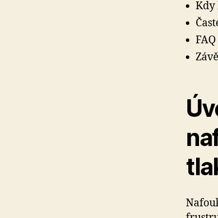
Kdy 
Čast
FAQ
Závě
Úv
na
tl
Nafouk
frustr