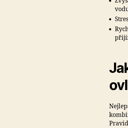
Zvýš
vodu
Stre
Rych
přij
Jak
ovl
Nejlep
kombin
Pravid