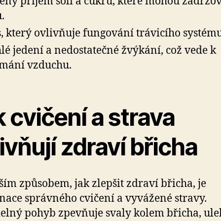
ený příjem soli a cukru, které mohou zadržo
.
s, který ovlivňuje fungování trávicího systému
lé jedení a nedostatečné žvýkání, což vede k
ímání vzduchu.
 cvičení a strava
ivňují zdraví břicha
ším způsobem, jak zlepšit zdraví břicha, je
ace správného cvičení a vyvážené stravy.
elný pohyb zpevňuje svaly kolem břicha, ule