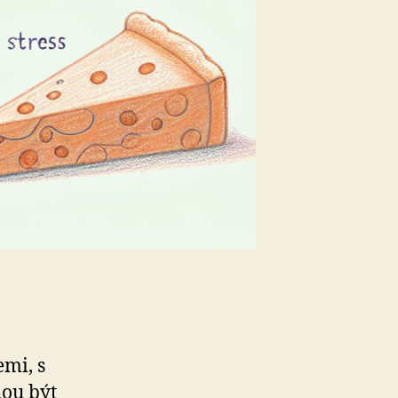
emi, s
hou být