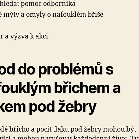
hledat pomoc odborníka
é mýty a omyly o nafouklém břiše
r a výzva k akci
od do problémů s
fouklým břichem a
akem pod žebry
lé břicho a pocit tlaku pod žebry mohou být
ující a mohou narušovat každodenní život. Ty