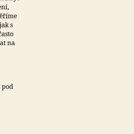
ní,
měříme
jak s
často
at na
m pod