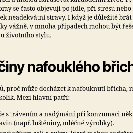
my se často objevují po jídle, při stresu nebo
ek neadekvátní stravy. I když je důležité brát 
ky vážně, v mnoha případech mohou být řeš
 životního stylu.
činy nafouklého břic
, proč může docházet k nafouknutí břicha, 
kolik. Mezi hlavní patří:
že s trávením a nadýmání při konzumaci něk
avin (např. luštěniny, mléčné výrobky).