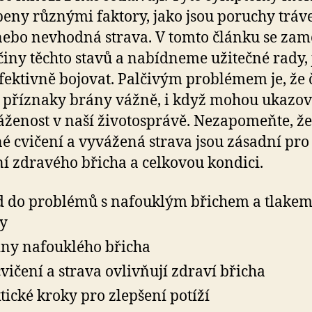
eny různými faktory, jako jsou poruchy tráve
 nebo nevhodná strava. V tomto článku se za
činy těchto stavů a nabídneme užitečné rady, 
fektivně bojovat. Palčivým problémem je, že 
 příznaky brány vážně, i když mohou ukazov
ženost v naší životosprávě. Nezapomeňte, že
é cvičení a vyvážená strava jsou zásadní pro
í zdravého břicha a celkovou kondici.
 do problémů s nafouklým břichem a tlake
y
iny nafouklého břicha
cvičení a strava ovlivňují zdraví břicha
tické kroky pro zlepšení potíží