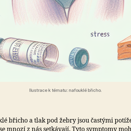
Ilustrace k tématu: nafouklé břicho.
lé břicho a tlak pod žebry jsou častými potíž
se mnozí z nás setkávají. Tyto symptomy mo