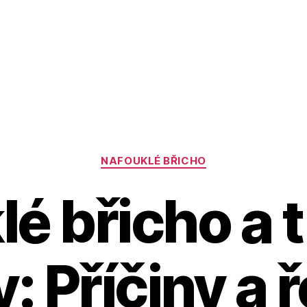
Rubriky
NAFOUKLÉ BŘICHO
é břicho a 
: Příčiny a 