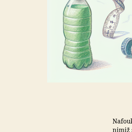
Nafouk
nimiž 