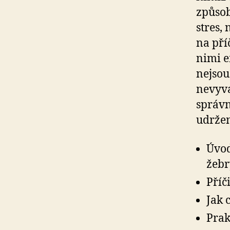
způsob
stres,
na pří
nimi e
nejsou
nevyvá
správn
udržen
Úvod
žebr
Příč
Jak 
Prak