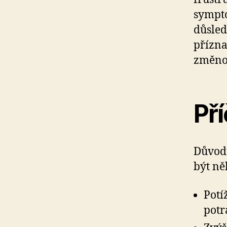
sympto
důsled
přízna
změnou
Pří
Důvodů
být ně
Potí
potr