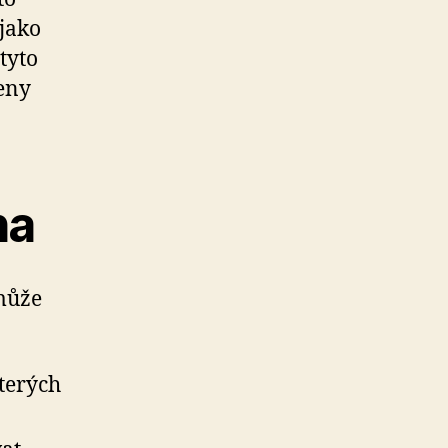
 jako
tyto
eny
ha
může
terých