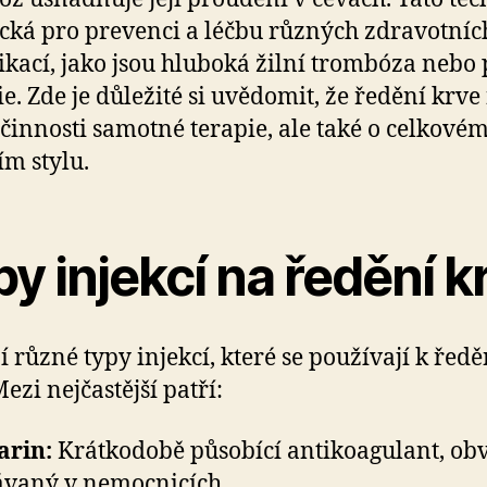
tická pro prevenci a léčbu různých zdravotníc
kací, jako jsou hluboká žilní trombóza nebo 
e. Zde je důležité si uvědomit, že ředění krve
účinnosti samotné terapie, ale také o celkové
ím stylu.
y injekcí na ředění k
jí různé typy injekcí, které se používají k ředě
ezi nejčastější patří:
arin:
Krátkodobě působící antikoagulant, ob
vaný v nemocnicích.