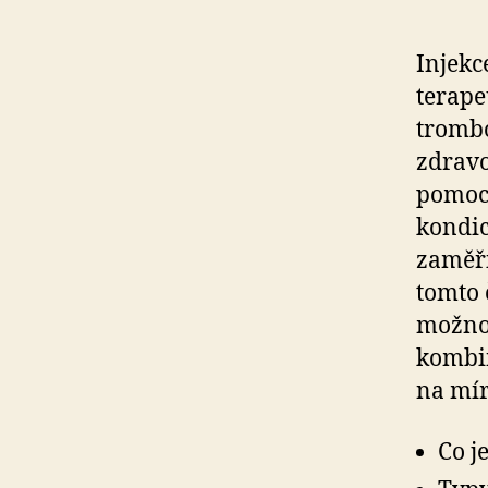
Injekc
terape
trombó
zdravo
pomoci
kondic
zaměři
tomto 
možnos
kombin
na mír
Co j