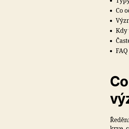
Typy
Co o
Význ
Kdy 
Čast
FAQ
Co 
vý
Ředění
krve, 