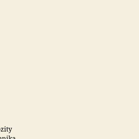
zity
chnika