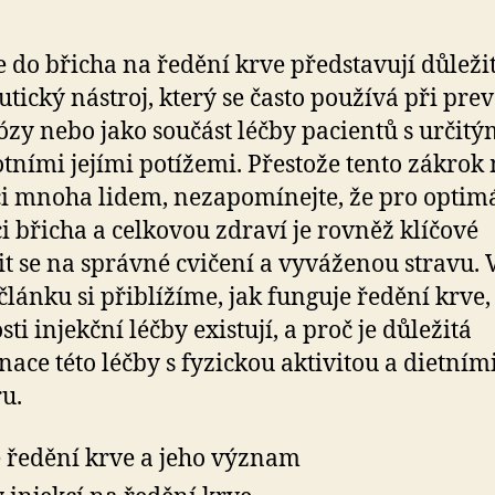
e do břicha na ředění krve představují důleži
utický nástroj, který se často používá při pre
zy nebo jako součást léčby pacientů s určitý
tními jejími potížemi. Přestože tento zákrok
 mnoha lidem, nezapomínejte, že pro optim
i břicha a celkovou zdraví je rovněž klíčové
t se na správné cvičení a vyváženou stravu. 
článku si přiblížíme, jak funguje ředění krve,
ti injekční léčby existují, a proč je důležitá
ace této léčby s fyzickou aktivitou a dietním
u.
e ředění krve a jeho význam