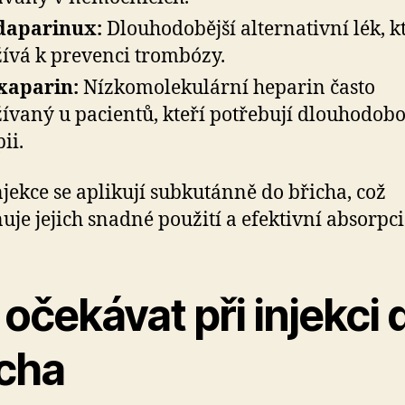
daparinux:
Dlouhodobější alternativní lék, k
ívá k prevenci trombózy.
xaparin:
Nízkomolekulární heparin často
ívaný u pacientů, kteří potřebují dlouhodob
ii.
njekce se aplikují subkutánně do břicha, což
je jejich snadné použití a efektivní absorpci
očekávat při injekci 
icha