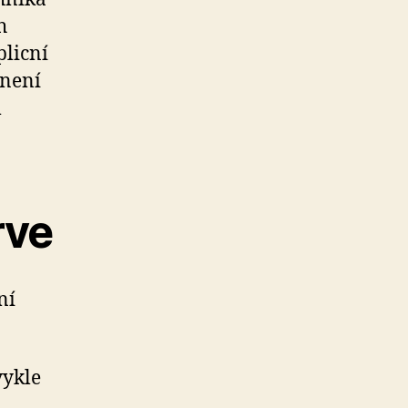
h
plicní
 není
m
rve
ní
vykle