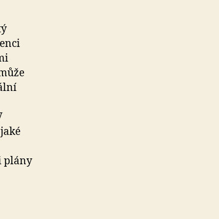
tý
venci
mi
 může
ální
V
 jaké
i plány