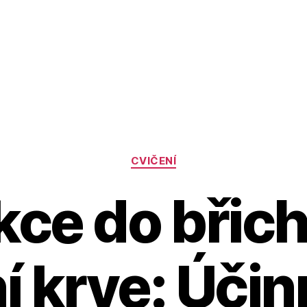
Rubriky
CVIČENÍ
kce do břic
í krve: Účin