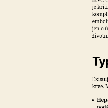
je kri
kompli
emboli
jen o 
životn
Typ
Existu
krve. M
Hep
podá