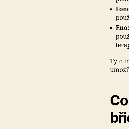
Fon
použ
Eno
použ
terap
Tyto i
umožňu
Co 
bř