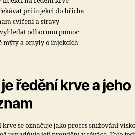
 injekcí na ředění krve
čekávat při injekci do břicha
am cvičení a stravy
vyhledat odbornou pomoc
é mýty a omyly o injekcích
je ředění krve a jeho
znam
 krve se označuje jako proces snižování visko
což usnadňuje její proudění v cévách. Tato te