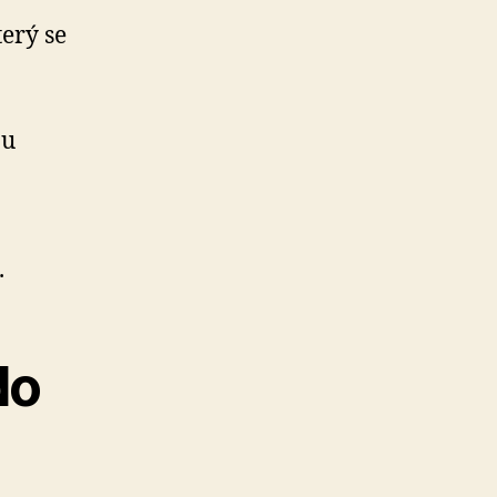
terý se
ou
.
do