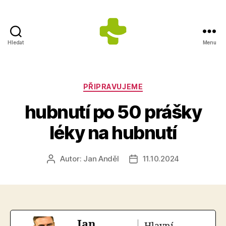
Hledat
Menu
ZDRAVÍ
S
ÚSMĚVEM
s.r.o.
Rubriky
PŘIPRAVUJEME
-
hubnutí po 50 prášky
Výrobce
doplňků
léky na hubnutí
stravy
Autor:
Jan Anděl
11.10.2024
Autor
Datum
příspěvku
příspěvku
Jan