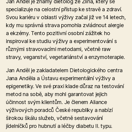
Jan Anděl je známý dietolog ze Zlína, který se
specializuje na celostní přístup ke stravě a zdraví.
Svou kariéru v oblasti výživy začal již ve 14 letech,
kdy mu správná strava pomohla zvládnout alergie
a ekzémy. Tento pozitivní osobní zážitek ho
inspiroval ke studiu výživy a experimentování s
různými stravovacími metodami, včetně raw
stravy, veganství, vegetariánství a enzymoterapie​.
Jan Anděl je zakladatelem Dietologického centra
Jana Anděla a Ústavu experimentální výživy a
epigenetiky. Ve své praxi klade důraz na testování
metod na sobě, aby mohl garantovat jejich
účinnost svým klientům. Je členem Aliance
výživových poradců České republiky a nabízí
širokou škálu služeb, včetně sestavování
jídelníčků pro hubnutí a léčby diabetu II. typu.