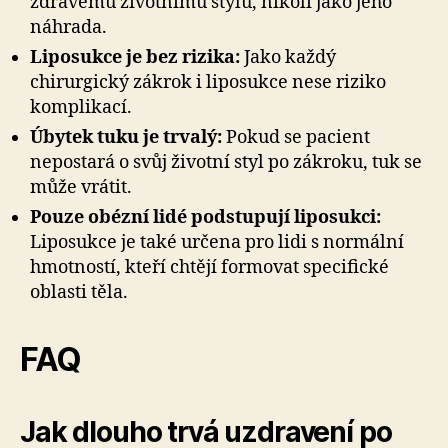
zdravému životnímu stylu, nikoli jako jeho
náhrada.
Liposukce je bez rizika:
Jako každý
chirurgický zákrok i liposukce nese riziko
komplikací.
Úbytek tuku je trvalý:
Pokud se pacient
nepostará o svůj životní styl po zákroku, tuk se
může vrátit.
Pouze obézní lidé podstupují liposukci:
Liposukce je také určena pro lidi s normální
hmotností, kteří chtějí formovat specifické
oblasti těla.
FAQ
Jak dlouho trvá uzdravení po