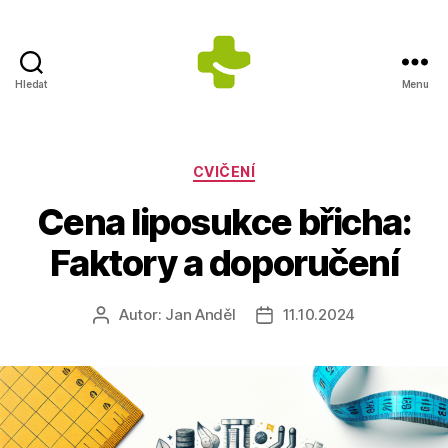
Hledat
Menu
ZDRAVÍ
S
ÚSMĚVEM
s.r.o.
Rubriky
CVIČENÍ
-
Cena liposukce břicha:
Výrobce
doplňků
Faktory a doporučení
stravy
Autor:
Jan Anděl
11.10.2024
Autor
Datum
příspěvku
příspěvku