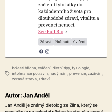
začlenit tyto látky do
každodenního života pro
dlouhodobé zdraví, vitalitu a
prevenci nemocí.
See Full Bio
Zdraví
Hubnutí
Cvičení
bolesti břicha
,
cvičení
,
dietní tipy
,
fyziologie
,
intolerance potravin
,
nadýmání
,
prevence
,
zažívání
,
Štítky
zdravá strava
,
zdraví
Autor: Jan Anděl
Jan Anděl je známý dietolog ze Zlína, který se
specializuje na celostní přístup ke stravě a zdraví.