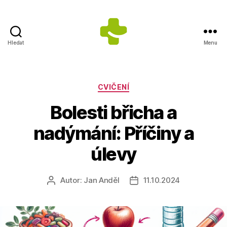
Hledat
Menu
ZDRAVÍ
S
ÚSMĚVEM
s.r.o.
Rubriky
CVIČENÍ
-
Bolesti břicha a
Výrobce
doplňků
nadýmání: Příčiny a
stravy
úlevy
Autor:
Jan Anděl
11.10.2024
Autor
Datum
příspěvku
příspěvku