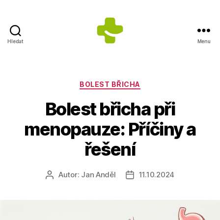
Hledat
Menu
ZDRAVÍ
S
ÚSMĚVEM
s.r.o.
Rubriky
BOLEST BŘICHA
-
Bolest břicha při
Výrobce
doplňků
menopauze: Příčiny a
stravy
řešení
Autor:
Jan Anděl
11.10.2024
Autor
Datum
příspěvku
příspěvku