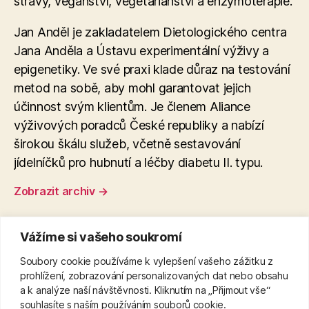
stravy, veganství, vegetariánství a enzymoterapie​.
Jan Anděl je zakladatelem Dietologického centra
Jana Anděla a Ústavu experimentální výživy a
epigenetiky. Ve své praxi klade důraz na testování
metod na sobě, aby mohl garantovat jejich
účinnost svým klientům. Je členem Aliance
výživových poradců České republiky a nabízí
širokou škálu služeb, včetně sestavování
jídelníčků pro hubnutí a léčby diabetu II. typu.
Zobrazit archiv
→
Vážíme si vašeho soukromí
←
Bolest břicha po ránu: Příčiny a účinné tipy na
Soubory cookie používáme k vylepšení vašeho zážitku z
zmírnění
prohlížení, zobrazování personalizovaných dat nebo obsahu
a k analýze naší návštěvnosti. Kliknutím na „Přijmout vše“
→
Osvědčené metody pro hubnutí břicha a
souhlasíte s naším používáním souborů cookie.