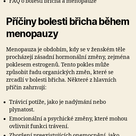
FAQ o bolesti břicha a menopauze
Příčiny bolesti břicha během
menopauzy
Menopauza je obdobím, kdy se v ženském těle
procházejí zásadní hormonální změny, zejména
poklesem estrogenů. Tento pokles může
způsobit řadu organických změn, které se
zrcadlí v bolesti břicha. Některé z hlavních
příčin zahrnují:
Trávicí potíže, jako je nadýmání nebo
plynatost.
Emocionální a psychické změny, které mohou
ovlivnit funkci trávení.
Zhoršení preexistujících onemocnění, jako