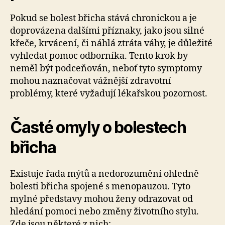
Pokud se bolest břicha stává chronickou a je
doprovázena dalšími příznaky, jako jsou silné
křeče, krvácení, či náhlá ztráta váhy, je důležité
vyhledat pomoc odborníka. Tento krok by
neměl být podceňován, neboť tyto symptomy
mohou naznačovat vážnější zdravotní
problémy, které vyžadují lékařskou pozornost.
Časté omyly o bolestech
břicha
Existuje řada mýtů a nedorozumění ohledně
bolesti břicha spojené s menopauzou. Tyto
mylné představy mohou ženy odrazovat od
hledání pomoci nebo změny životního stylu.
Zde jsou některé z nich: