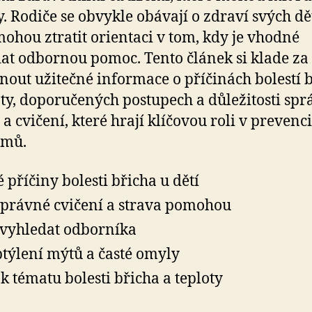
y. Rodiče se obvykle obávají o zdraví svých dě
mohou ztratit orientaci v tom, kdy je vhodné
at odbornou pomoc. Tento článek si klade za 
nout užitečné informace o příčinách bolestí 
oty, doporučených postupech a důležitosti sp
 a cvičení, které hrají klíčovou roli v prevenci
émů.
é příčiny bolesti břicha u dětí
správné cvičení a strava pomohou
vyhledat odborníka
týlení mýtů a časté omyly
k tématu bolesti břicha a teploty