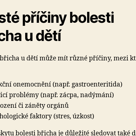
té příčiny bolesti
cha u dětí
 břicha u dětí může mít různé příčiny, mezi k
kční onemocnění (např. gastroenteritida)
icí problémy (např. zácpa, nadýmání)
ození či záněty orgánů
hologické faktory (stres, úzkost)
skytu bolesti břicha je důležité sledovat také d