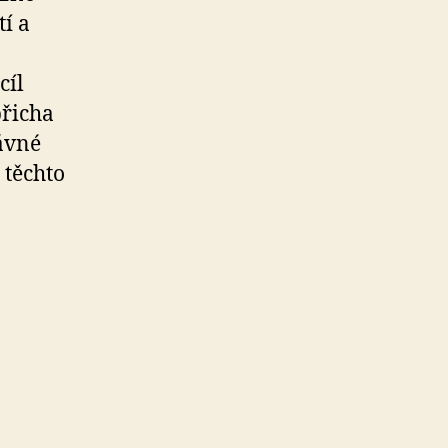
tí a
cíl
břicha
rávné
 těchto