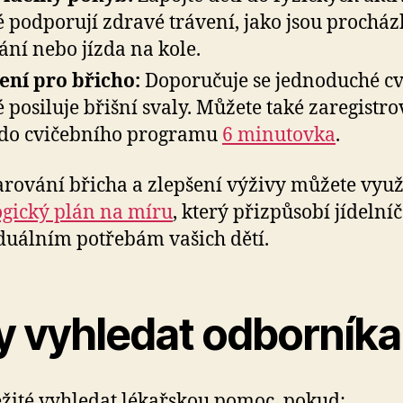
é podporují zdravé trávení, jako jsou procház
ání nebo jízda na kole.
ení pro břicho:
Doporučuje se jednoduché cv
é posiluje břišní svaly. Můžete také zaregistro
 do cvičebního programu
6 minutovka
.
arování břicha a zlepšení výživy můžete využ
ogický plán na míru
, který přizpůsobí jídelní
duálním potřebám vašich dětí.
y vyhledat odborníka
ežité vyhledat lékařskou pomoc, pokud: