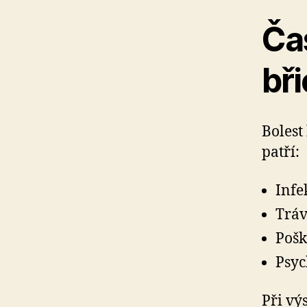
Čas
bři
Bolest
patří:
Infe
Tráv
Pošk
Psyc
Při vý