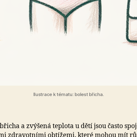
Ilustrace k tématu: bolest břicha.
 břicha a zvýšená teplota u dětí jsou často spo
i zdravotními obtížemi, které mohou mít r