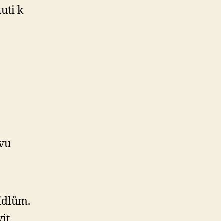
uti k
avu
ídlům.
it,