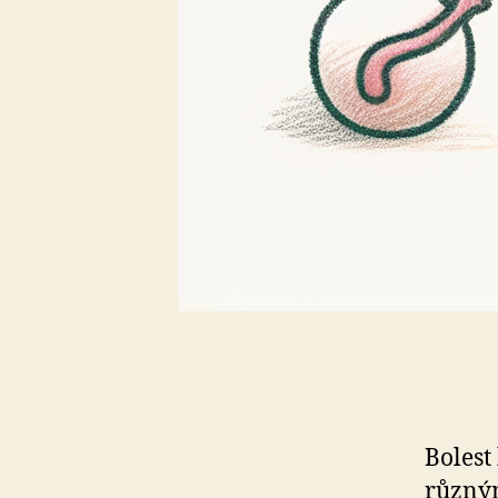
Bolest
různým