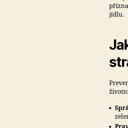
přízna
jídlu.
Jak
st
Preven
životn
Sprá
zele
Prav