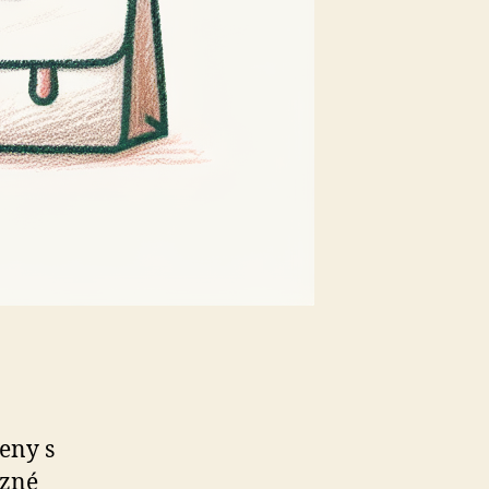
jeny s
ůzné