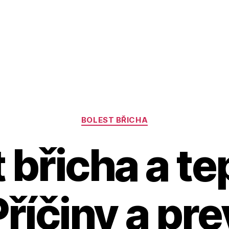
Rubriky
BOLEST BŘICHA
 břicha a te
 Příčiny a pr