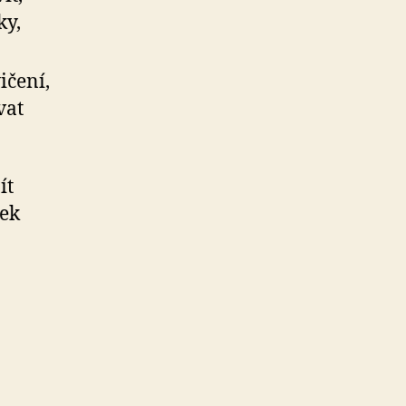
ky,
ičení,
vat
ít
ček