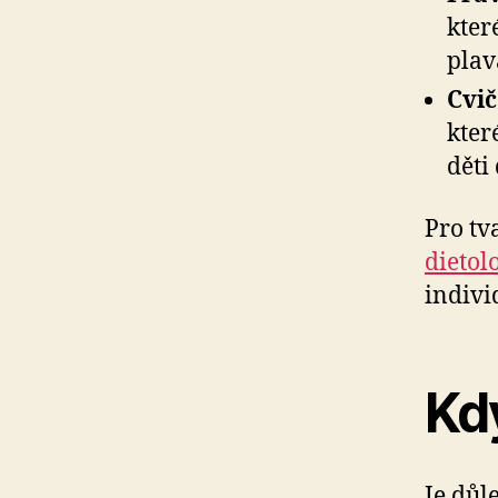
kter
plav
Cvič
kter
děti
Pro tv
dietol
indivi
Kd
Je důl