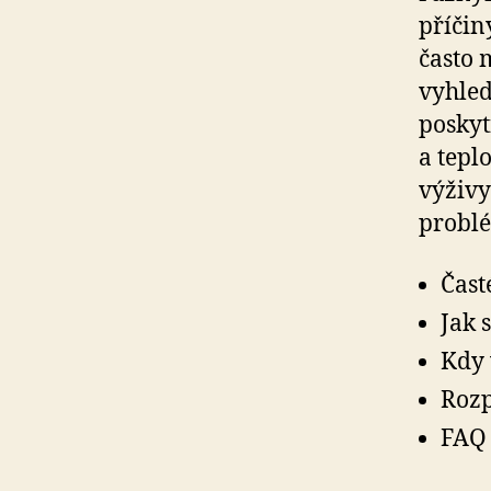
příčin
často 
vyhled
poskyt
a tepl
výživy
probl
Čast
Jak 
Kdy 
Rozp
FAQ 