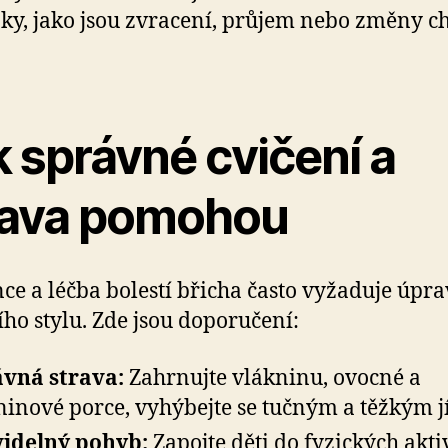
ky, jako jsou zvracení, průjem nebo změny ch
 správné cvičení a
rava pomohou
ce a léčba bolestí břicha často vyžaduje úpr
ího stylu. Zde jsou doporučení:
vná strava:
Zahrnujte vlákninu, ovocné a
ninové porce, vyhýbejte se tučným a těžkým j
idelný pohyb:
Zapojte děti do fyzických aktiv