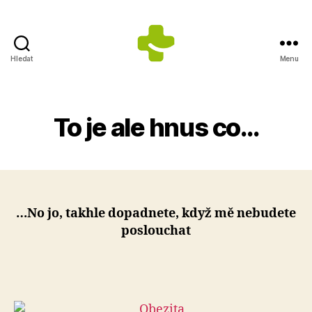
Hledat
Menu
ZDRAVÍ
S
ÚSMĚVEM
s.r.o.
To je ale hnus co…
-
Výrobce
doplňků
stravy
…No jo, takhle dopadnete, když mě nebudete
poslouchat