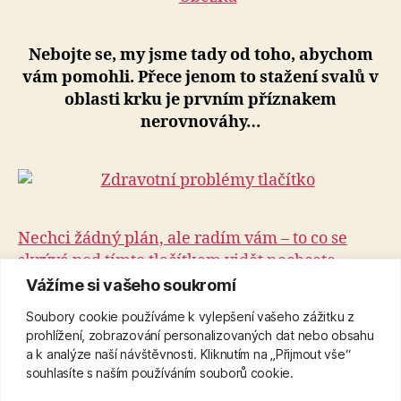
Nebojte se, my jsme tady od toho, abychom
vám pomohli. Přece jenom to stažení svalů v
oblasti krku je prvním příznakem
nerovnováhy…
Nechci žádný plán, ale radím vám – to co se
skrývá pod tímto tlačítkem vidět nechcete
Vážíme si vašeho soukromí
Soubory cookie používáme k vylepšení vašeho zážitku z
Napsat komentář
prohlížení, zobrazování personalizovaných dat nebo obsahu
a k analýze naší návštěvnosti. Kliknutím na „Přijmout vše“
souhlasíte s naším používáním souborů cookie.
Pro přidávání komentářů se musíte nejdříve