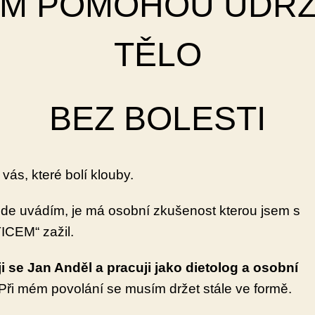
ÁM POMOHOU
UDRŽ
TĚLO
BEZ BOLESTI
 vás, které bolí klouby.
zde uvádím, je má osobní zkušenost kterou jsem s
ICEM“ zažil.
 se Jan Anděl a pracuji jako dietolog a osobní
Při mém povolání se musím držet stále ve formě.