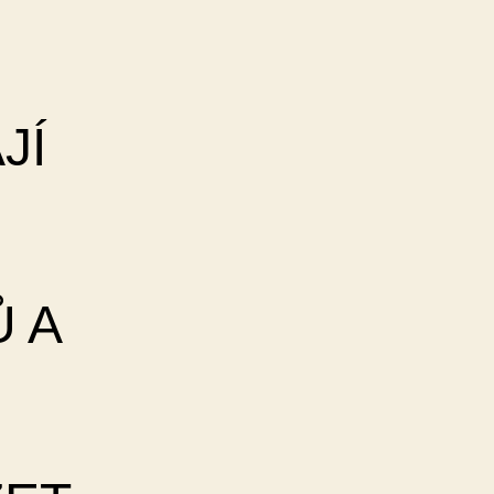
JÍ
Ů A