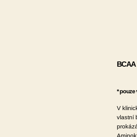
BCAA –
* pouze 
V klini
vlastní
prokázá
Aminoky