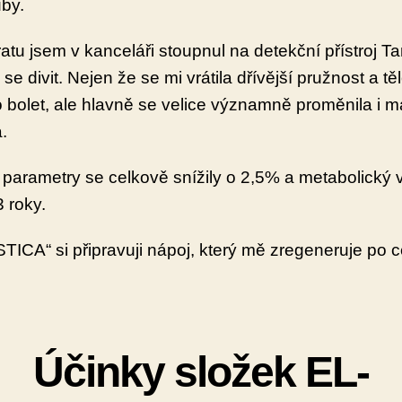
by.
atu jsem v kanceláři stoupnul na detekční přístroj Ta
 se divit. Nejen že se mi vrátila dřívější pružnost a t
o bolet, ale hlavně se velice významně proměnila i m
a.
parametry se celkově snížily o 2,5% a metabolický 
3 roky.
TICA“ si připravuji nápoj, který mě zregeneruje po 
Účinky složek EL-