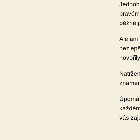
Jednoho
pravém 
běžné p
Ale ani
nezlepš
hovořil
Natržen
znamena
Úporná 
každém 
vás zaj