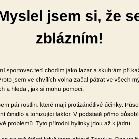
Myslel jsem si, že s
zblázním!
vní sportovec teď chodím jako lazar a skuhrám při k
Proto jsem ve chvílích volna začal pátrat ve všech 
ch a hledal, jak si mohu pomoci.
sem pár rostlin, které mají protizánětlivé účinky. Půso
vní činidlo a tonizující faktor. V podstatě přímo působ
é problémů. Tyto přírodní bylinky jdou až k jádru.