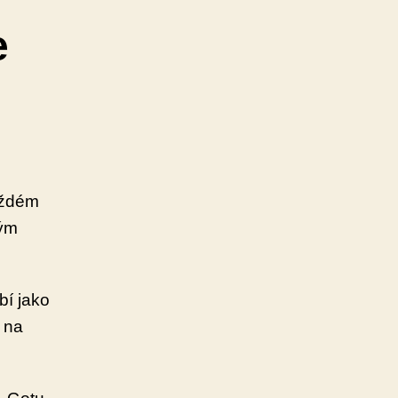
e
aždém
mým
bí jako
í na