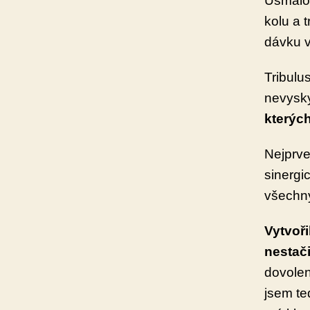
Usmálo 
kolu a 
dávku v
Tribulu
nevysk
kterých
Nejprve
sinergi
všechny
Vytvoř
nestačil
dovolen
jsem te