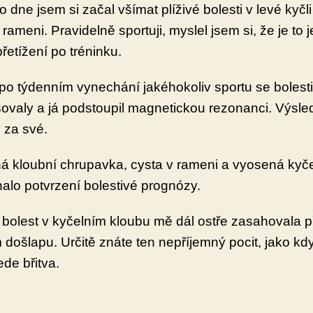
 dne jsem si začal všímat plíživé bolesti v levé kyčli
rameni. Pravidelně sportuji, myslel jsem si, že je to 
řetížení po tréninku.
 po týdenním vynechání jakéhokoliv sportu se bolesti
ovaly a já podstoupil magnetickou rezonanci. Výsle
y za své.
á kloubní chrupavka, cysta v rameni a vyosená kyče
lo potvrzení bolestivé prognózy.
bolest v kyčelním kloubu mě dál ostře zasahovala p
došlapu. Určitě znáte ten nepříjemný pocit, jako kd
ede břitva.