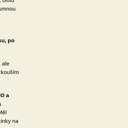
, Gotu
ozumnou
su, po
 ale
yzkouším
CO a
a
Měl
činky na