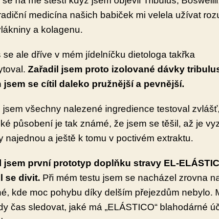
se na mě štěstí když jsem objevil Tribulus, Boswellii
tradiční medicína našich babiček mi velela užívat r
lákniny a kolagenu.
s se ale dříve v mém jídelníčku dietologa takřka
ytoval.
Zařadil jsem proto izolované dávky tribulu
 jsem se cítil daleko pružnější a pevnější.
 jsem všechny nalezené ingredience testoval zvlášť,
cké působení je tak známé, že jsem se těšil, až je v
 najednou a ještě k tomu v poctivém extraktu.
il jsem první prototyp doplňku stravy EL-ELÁSTI
 se divit.
Při mém testu jsem se nacházel zrovna n
é, kde moc pohybu díky delším přejezdům nebylo. 
dy čas sledovat, jaké má „ELÁSTICO“ blahodárné ú