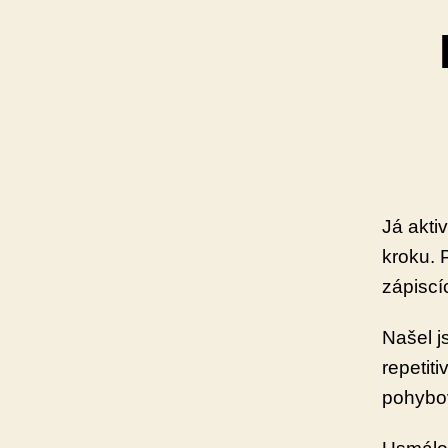
Já akti
kroku. 
zápiscí
Našel j
repetiti
pohybov