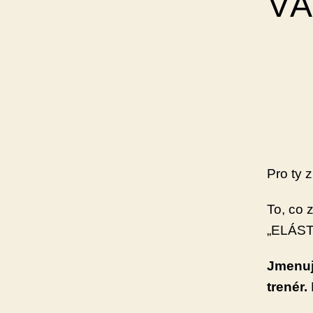
V
Pro ty z
To, co 
„ELÁST
Jmenuji
trenér.