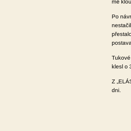
mé klou
Po návr
nestačil
přestal
postav
Tukové 
klesl o 
Z „ELÁS
dni.