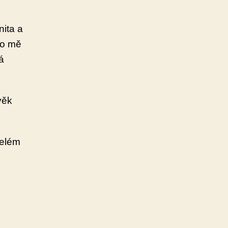
nita a
ělo mě
á
věk
celém