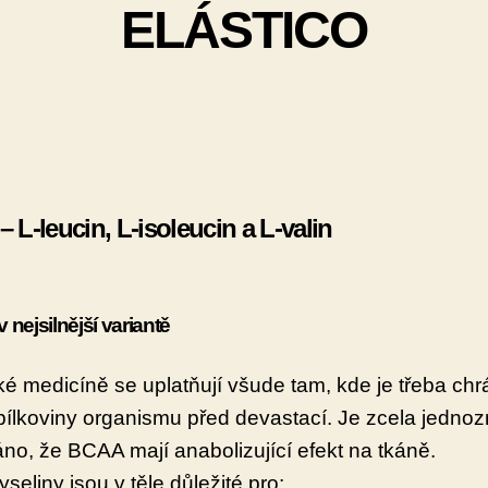
ELÁSTICO
 L-leucin, L-isoleucin a L-valin
v nejsilnější variantě
cké medicíně se uplatňují všude tam, kde je třeba chrá
 bílkoviny organismu před devastací. Je zcela jedno
no, že BCAA mají anabolizující efekt na tkáně.
seliny jsou v těle důležité pro: